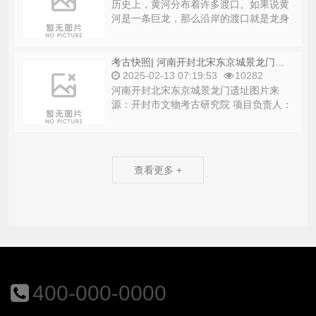
河是一条巨龙，那么沿岸的渡口就是龙身
上的鳞甲。老话说“有灯就有人，有渡口
就有渡船”，...
考古快照| 河南开封北宋东京城景龙门遗址
2025-02-13 07:19:53
10282
河南开封北宋东京城景龙门遗址图片来
源：开封市文物考古研究院 项目负责人：
王三营本文刊登于《大众考古》2024年...
查看更多 +
400-000-0000