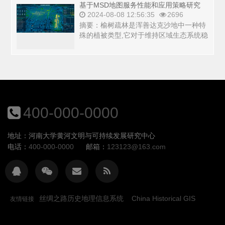
基于MSD地图服务性能和应用策略研究
2024-08-08 12:56:35
2696
摘要：榆树疏林是浑善达克沙地中一种特
殊的植被类型,它对于维持区域生态系统稳
定具有重要意义,在防风固沙、涵养水源、
调节气候...
400-000-0000
地址：河南大学黄河文明与可持续发展研究中心
电话：
400-000-0000
邮箱：
123123@163.com
丝绸之路历史地理信息系统
China Historical GIS
友情链接